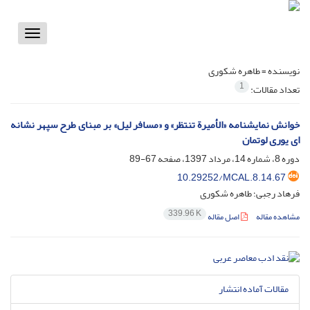
Toggle
vigation
نویسنده =
طاهره شکوری
1
تعداد مقالات:
خوانش نمایشنامه «الأمیرة تنتظر» و «مسافر لیل» بر مبنای طرح سپهر نشانه
ای یوری لوتمان
دوره 8، شماره 14، مرداد 1397، صفحه
67-89
10.29252/MCAL.8.14.67
فرهاد رجبی؛ طاهره شکوری
339.96 K
مشاهده مقاله
اصل مقاله
مقالات آماده انتشار