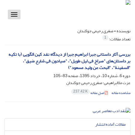
Toggle
vigation
نویسنده =
صغری رحیمی جوکندان
1
تعداد مقالات:
بررسی آثار داستانی جبرا ابراهیم جبرا از دیدگاه نقد کهن الگویی (با تکیه
بر داستان‌های "صراخ فی لیل طویل"، "صیادون فی شارع ضیق"،
"السفینة"، "البحث عن ولید مسعود")
دوره 6، شماره 10، خرداد 1395، صفحه
83-105
عزت ملاابراهیمی؛ صغری رحیمی جوکندان
237.42 K
مشاهده مقاله
اصل مقاله
مقالات آماده انتشار