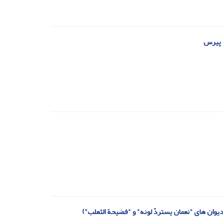
ۀ پیرس
وان های "نعمان یستردّ لونه" و "فضیحة الثعلب")