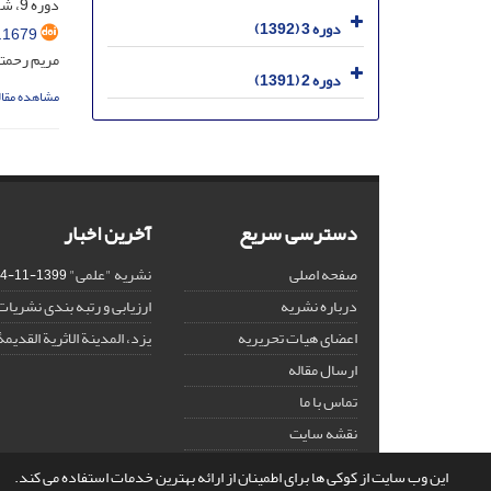
دوره 9، شماره 17، بهمن 1398، صفحه
دوره 3 (1392)
.1679
مریم رحمتی
دوره 2 (1391)
مشاهده مقال
دسترسی سریع
آخرین اخبار
صفحه اصلی
نشریه "علمی"
1399-11-14
درباره نشریه
ارزیابی و رتبه بندی نشریات
اعضای هیات تحریریه
یزد، المدینة الاثریة القدیمۀ
ارسال مقاله
تماس با ما
نقشه سایت
این وب سایت از کوکی ها برای اطمینان از ارائه بهترین خدمات استفاده می کند.
© سامانه مدیریت نشریات علمی.
طراحی و پیاده سازی از
سیناوب