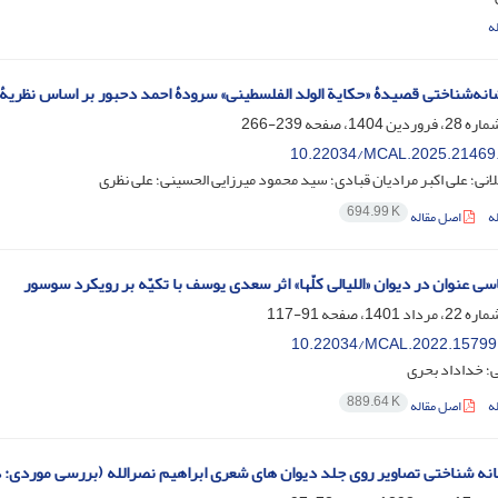
ه
نه‌شناختی قصیدۀ «حکایة الولد الفلسطینی» سرودۀ احمد دحبور بر اساس نظری
239-266
10.22034/MCAL.2025.21469
نی؛ علی اکبر مرادیان قبادی؛ سید محمود میرزایی الحسینی؛ علی نظری
694.99 K
ه
اصل مقاله
ی عنوان در دیوان «اللیالی کلّها» اثر سعدی یوسف با تکیّه بر رویکرد سوسور
91-117
10.22034/MCAL.2022.15799
؛ خداداد بحری
889.64 K
ه
اصل مقاله
نه شناختی تصاویر روی جلد دیوان های شعری ابراهیم نصرالله (بررسی موردی: دی