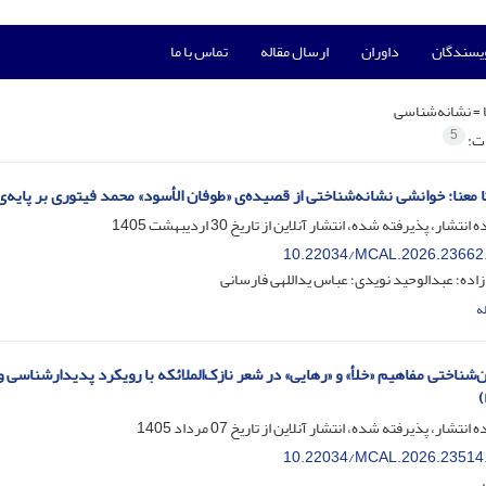
ویسندگان
داوران
ارسال مقاله
تماس با ما
 =
نشانه‌شناسی
5
ات:
ا معنا: خوانشی نشانه‌شناختی از قصیده‌ی «طوفان الأسود» محمد فیتوری بر پایه‌ی 
ه انتشار، پذیرفته شده، انتشار آنلاین از تاریخ
30 اردیبهشت 1405
10.22034/MCAL.2026.23662
زاده؛ عبدالوحید نویدی؛ عباس یداللهی فارسانی
ه
ن‌شناختی مفاهیم «خلأ» و «رهایی» در شعر نازک‌الملائکه با رویکرد پدیدارشناسی 
)
ه انتشار، پذیرفته شده، انتشار آنلاین از تاریخ
07 مرداد 1405
10.22034/MCAL.2026.23514