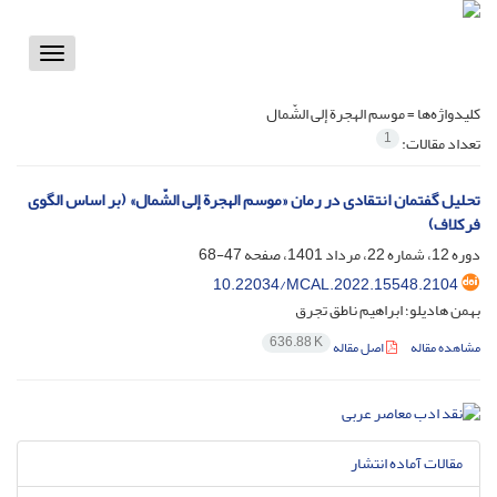
Toggle
vigation
کلیدواژه‌ها =
موسم الهجرة إلی الشّمال
1
تعداد مقالات:
تحلیل گفتمان انتقادی در رمان «موسم الهجرة إلی الشّمال» (بر اساس الگوی
فرکلاف)
دوره 12، شماره 22، مرداد 1401، صفحه
47-68
10.22034/MCAL.2022.15548.2104
بهمن هادیلو؛ ابراهیم ناطق تجرق
636.88 K
مشاهده مقاله
اصل مقاله
مقالات آماده انتشار