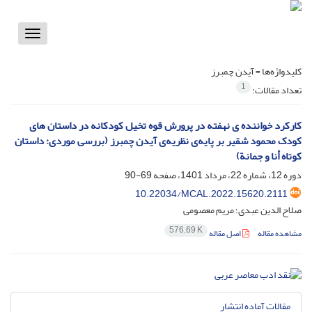
Toggle
vigation
کلیدواژه‌ها =
آیدن چمبرز
1
تعداد مقالات:
کارکرد خواننده ی نهفته در پرورش قوه تخیل کودکانه در داستان های
کودک محمود شقیر بر پایه‌ی نظریه‌ی آیدن چمبرز (بررسی موردی: داستان
کوتاه أنا و جمانة)
دوره 12، شماره 22، مرداد 1401، صفحه
69-90
10.22034/MCAL.2022.15620.2111
صلاح الدین عبدی؛ مریم معصومی
576.69 K
مشاهده مقاله
اصل مقاله
مقالات آماده انتشار