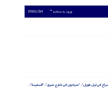
ورود به سامانه
ENGLISH
ی "صراخ فی لیل طویل"، "صیادون فی شارع ضیق"، "السفینة"،