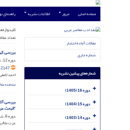
صفحه اصلی
مرور
اطلاعات نشریه
راهنمای ن
کلیدواژه‌ها
تعداد مقال
مقالات آماده انتشار
بررسی کهن
شماره جاری
دوره 12، شماره 23، بهمن 1401، صفحه
.2147
شماره‌های پیشین نشریه
احمد لامعی
مشاهده مقال
دوره 16 (1405)
بررسی آثا
دوره 15 (1404)
"البحث عن
دوره 6، شماره 10، خرداد 1395، صفحه
دوره 14 (1403)
عزت ملااب