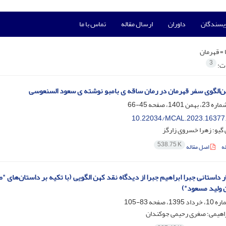
ویسندگان
داوران
ارسال مقاله
تماس با ما
 =
قهرمان
3
ات:
‌الگوی سفر قهرمان در رمان ساقه ی بامبو نوشته ی سعود السنعوسی
45-66
10.22034/MCAL.2023.16377
 گیو؛ زهرا خسروی زارگز
538.75 K
ه
اصل مقاله
ر داستانی جبرا ابراهیم جبرا از دیدگاه نقد کهن الگویی (با تکیه بر داستان‌ها
 ولید مسعود")
83-105
راهیمی؛ صغری رحیمی جوکندان