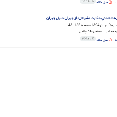
237.42 K
ه
اصل مقاله
ه‏شناختیِ حکایت «شیطان» از جبران خلیل جبران
125-143
 حقدادی؛ مصطفی ملک پائین
264.98 K
ه
اصل مقاله