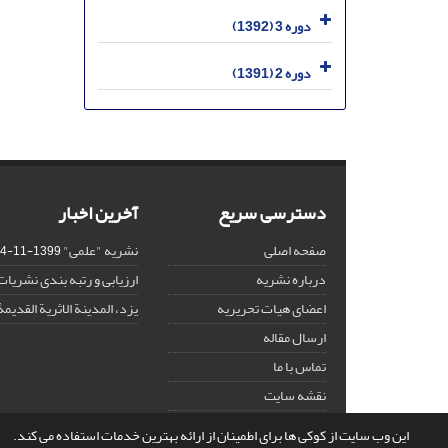
دوره 3 (1392)
دوره 2 (1391)
دسترسی سریع
آخرین اخبار
صفحه اصلی
نشریه "علمی"
1399-11-14
درباره نشریه
ارزیابی و رتبه بندی نشریات
اعضای هیات تحریریه
یزد، المدینة الاثریة القدیمۀ
ارسال مقاله
تماس با ما
نقشه سایت
این وب سایت از کوکی ها برای اطمینان از ارائه بهترین خدمات استفاده می کند.
© سامانه مدیریت نشریات علمی.
طراحی و پیاده سازی از
سیناوب