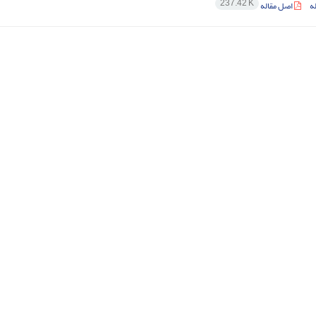
237.42 K
ه
اصل مقاله