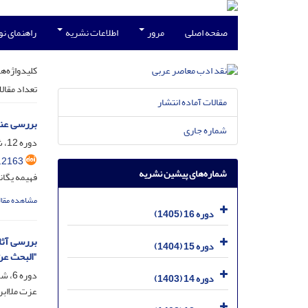
صفحه اصلی
مرور
اطلاعات نشریه
راهنمای ن
کلیدواژه‌ها
تعداد مقال
مقالات آماده انتشار
بررسی عنص
شماره جاری
دوره 12، شماره 23، بهمن 1401، صفحه
.2163
شماره‌های پیشین نشریه
فهیمه یگان
مشاهده مقال
دوره 16 (1405)
بررسی آثا
دوره 15 (1404)
"البحث عن
دوره 6، شماره 10، خرداد 1395، صفحه
دوره 14 (1403)
عزت ملااب