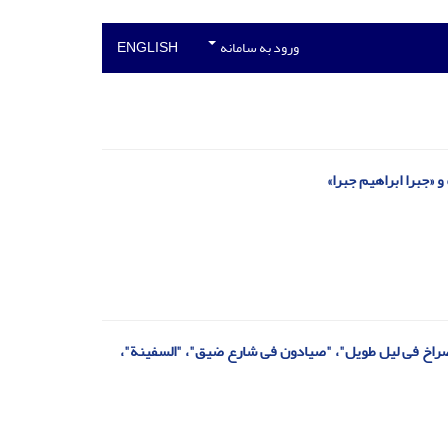
ورود به سامانه
ENGLISH
 «جبرا ابراهیم جبرا»
ی "صراخ فی لیل طویل"، "صیادون فی شارع ضیق"، "السفینة"،