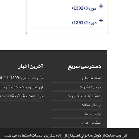
دوره 3 (1392)
دوره 2 (1391)
دسترسی سریع
آخرین اخبار
صفحه اصلی
نشریه "علمی"
1399-11-14
درباره نشریه
ارزیابی و رتبه بندی نشریات
اعضای هیات تحریریه
یزد، المدینة الاثریة القدیمۀ
ارسال مقاله
تماس با ما
نقشه سایت
این وب سایت از کوکی ها برای اطمینان از ارائه بهترین خدمات استفاده می کند.
© سامانه مدیریت نشریات علمی.
طراحی و پیاده سازی از
سیناوب