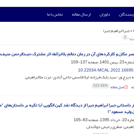
ویسندگان
داوران
ارسال مقاله
تماس با ما
 =
جبرا ابراهیم جبرا
2
ات:
ر مکان و کارکردهای آن در رمان «عالم بلاخرائط» اثر مشترک «عبدالرحمن منیف» و
137-159
10.22034/MCAL.2022.16695
ه دیزج ور؛ سید بابک فرزانه؛ لیلا قاسمی حاجی آبادی؛ عزت ملاابراهیمی
523.49 K
ه
اصل مقاله
ر داستانی جبرا ابراهیم جبرا از دیدگاه نقد کهن الگویی (با تکیه بر داستان‌ها
 ولید مسعود")
83-105
راهیمی؛ صغری رحیمی جوکندان