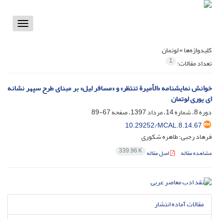
Toggle
vigation
کلیدواژه‌ها =
لوتمان
1
تعداد مقالات:
خوانش نمایشنامه «الأمیرة تنتظر» و «مسافر لیل» بر مبنای طرح سپهر نشانه
ای یوری لوتمان
دوره 8، شماره 14، مرداد 1397، صفحه
67-89
10.29252/MCAL.8.14.67
فرهاد رجبی؛ طاهره شکوری
339.96 K
مشاهده مقاله
اصل مقاله
مقالات آماده انتشار