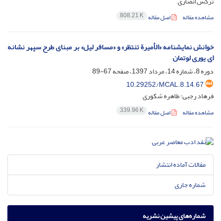
نرگس انصاری
808.21 K
مشاهده مقاله
اصل مقاله
خوانش نمایشنامه «الأمیرة تنتظر» و «مسافر لیل» بر مبنای طرح سپهر نشانه
ای یوری لوتمان
دوره 8، شماره 14، مرداد 1397، صفحه
67-89
10.29252/MCAL.8.14.67
فرهاد رجبی؛ طاهره شکوری
339.96 K
مشاهده مقاله
اصل مقاله
مقالات آماده انتشار
شماره جاری
شماره‌های پیشین نشریه