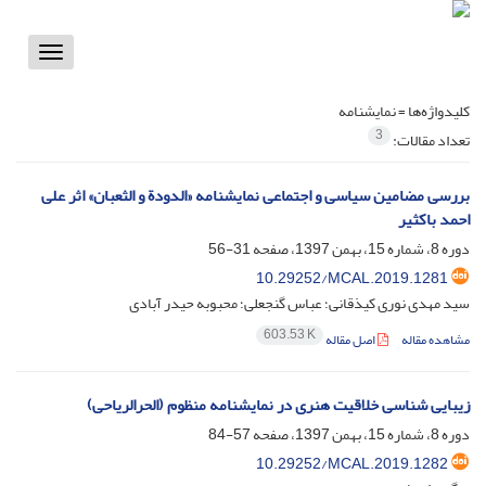
Toggle
vigation
کلیدواژه‌ها =
نمایشنامه
3
تعداد مقالات:
بررسی مضامین سیاسی و اجتماعی نمایشنامه «الدودة و الثعبان» اثر علی
احمد باکثیر
دوره 8، شماره 15، بهمن 1397، صفحه
31-56
10.29252/MCAL.2019.1281
سید مهدی نوری کیذقانی؛ عباس گنجعلی؛ محبوبه حیدر آبادی
603.53 K
مشاهده مقاله
اصل مقاله
زیبایی شناسی خلاقیت هنری در نمایشنامه منظوم (الحرالریاحی)
دوره 8، شماره 15، بهمن 1397، صفحه
57-84
10.29252/MCAL.2019.1282