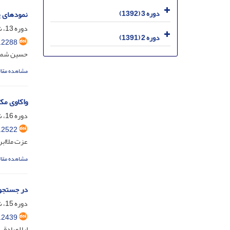
دوره 3 (1392)
نمودهای پ
دوره 13، شماره 25، دی 1402، صفحه
دوره 2 (1391)
.2288
حسین شمس‌
مشاهده مقال
واکاوی مک
دوره 16، شماره 30، اردیبهشت 1405، صفحه
.2522
عزت ملاابر
مشاهده مقال
در جستجوی
دوره 15، شماره 29، آذر 1404، صفحه
.2439
لیلا صادقی