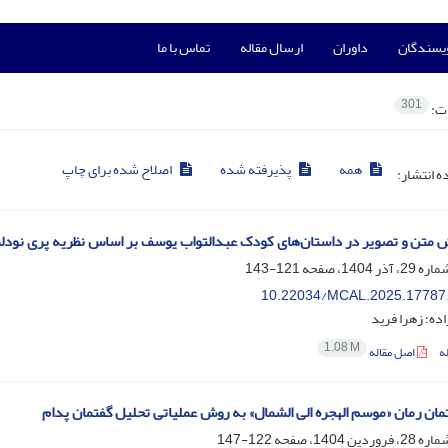
ویسندگان
داوران
ارسال مقاله
تماس با ما
301
ات:
همه
پذیرفته شده
اصلاح شده برای چاپ
ده انتشار:
متن و تصویر در داستان‌های کودک عبدالتواب یوسف بر اساس نظریه پری نودل
121-143
10.22034/MCAL.2025.17787
اده؛ زهرا فرید
1.08 M
ه
اصل مقاله
مان رمان «موسم الهجره الی الشمال» به روش عملیاتی تحلیل گفتمان پدام
122-147