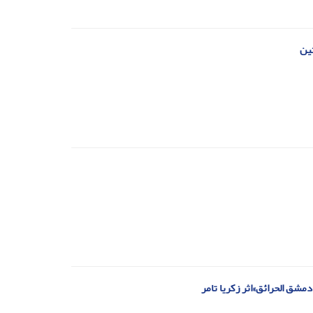
تین
دمشق الحرائق»اثر زکریا تامر