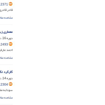
.2371
قادر قادری
مشاهده مقال
معماری زب
دوره 16، شماره 30، اردیبهشت 1405، صفحه
.2493
احمد عارفی
مشاهده مقال
کارکرد تکن
دوره 14، شماره 26، شهریور 1403، صفحه
.2304
سودابه مظف
مشاهده مقال