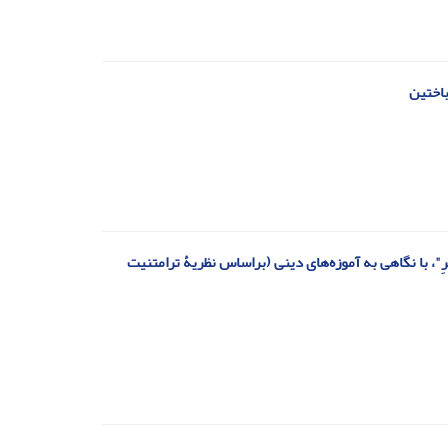
باختین
قَمَرِ"، با نگاهی به آموزه‌های دینی (براساس نظریۀ ترامتنیت