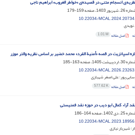
ریه‌ی انسجام متنی در قصیده‌ی «خواطر الغروب» ابراهیم ناجی
159-179
10.22034/MCAL.2024.20734
 نویدی
1.01 M
ه
اصل مقاله
گاره اسپاتزیت در قصه «أمنیة القرد» محمد خضیر بر اساس نظریه والتر موزر
163-185
10.22034/MCAL.2026.23263
ایی پور؛ علی اصغر شهبازی
577.62 K
ه
اصل مقاله
قد آراء کمال ابو دیب در حوزه نقد فمنیستی
164-186
10.22034/MCAL.2023.18956
ر؛ شهریار نیازی