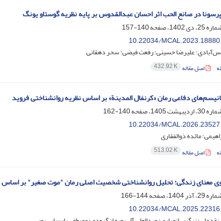
رسونا در صانع الحب اثر احسان عبدالقدوس بر پایه نظریه گوستاو یونگ
140-157
10.22034/MCAL.2023.18880
آبادی؛ علیرضا حسینی؛ رفعت فیضی؛ سحر دهقانی
432.92 K
ه
اصل مقاله
انیسم‌های دفاعی رمان «کرنفال المدینة» بر اساس نظریه روانشناختی فروید
140-162
10.22034/MCAL.2026.23527
اهیمی؛ مائده ذوالفقاری
513.02 K
ه
اصل مقاله
 معنای زندگی؛ تحلیل روانشناختی شخصیت اصلی رمان "موت صغیر" بر اساس نظر
144-166
10.22034/MCAL.2025.22316
 نقدعلی؛ نرگس انصاری؛ عبدالعلی آل بویه لنگرودی؛ مصطفی پارسایی پور