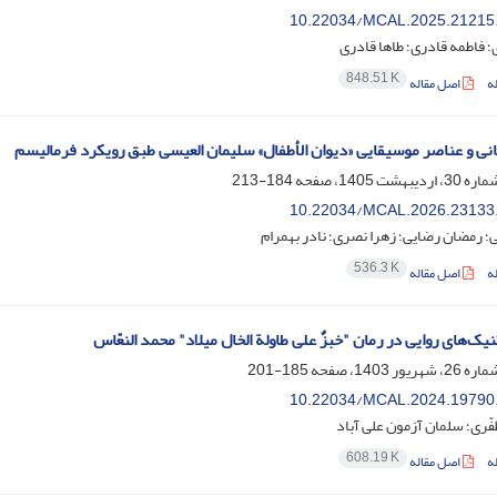
10.22034/MCAL.2025.21215
؛ فاطمه قادری؛ طاها قادری
848.51 K
ه
اصل مقاله
انی و عناصر موسیقایی «دیوان الأطفال» سلیمان العیسی طبق رویکرد فرمالیسم
184-213
10.22034/MCAL.2026.23133
؛ رمضان رضایی؛ زهرا نصری؛ نادر بهمرام
536.3 K
ه
اصل مقاله
یک‌های روایی در رمان "خبزٌ علی طاولة الخال میلاد" محمد النعّاس
185-201
10.22034/MCAL.2024.19790
ّری؛ سلمان آزمون علی آباد
608.19 K
ه
اصل مقاله