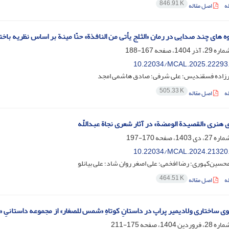
846.91 K
ه
اصل مقاله
ه های چند صدایی در رمان «الثلج یأتی من النافذة» حنّا مینة بر اساس نظریه باخ
167-188
10.22034/MCAL.2025.22293
رزاده فسقندیس؛ علی شرفی؛ صادق هاشمی امجد
505.33 K
ه
اصل مقاله
 هنری «القصیدة الومضة» در آثار شعری نجاة عبداللّه
170-197
10.22034/MCAL.2024.21320
سین‌کهوری؛ رضا افخمی؛ علی اصغر روان شاد؛ علی بیانلو
464.51 K
ه
اصل مقاله
وی ساختاری ولادیمیر پراپ در داستانِ کوتاهِ «شمس للصغار» از مجموعه داستانیِ «
175-211