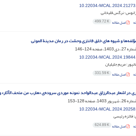
10.22034/MCAL.2024.21273
زانوس؛ نرگس قلیخانی
499.72 K
ه
اصل مقاله
لفه‌ها و شیوه های خلق فانتزی وحشت در رمان مدینة الموتی
124-146
10.22034/MCAL.2024.19844
نپور؛ مریم جلیلیان
331.59 K
ه
اصل مقاله
ی در اشعار عبدالرزاق عبدالواحد نمونه موردی سروده‌ی «هارب من متحف الآثار» و
128-153
10.22034/MCAL.2024.20258
 فائزه رئیسی
624.89 K
ه
اصل مقاله