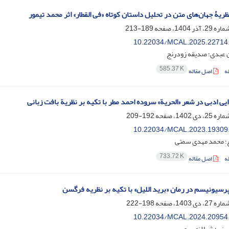
ریۀ جهان‌های متن در تحلیل داستان کوتاه «فی القطار» اثر محمد تیمور
189-213
10.22034/MCAL.2025.22714
ن عبدی؛ صدیقه زودرنج
585.37 K
ه
اصل مقاله
یی ادبی در شعر «الحریة» سروده احمد مطر با تکیه بر نظریة بافت زبانی
192-209
10.22034/MCAL.2023.19309
؛ محمد مهدی سمتی
733.72 K
ه
اصل مقاله
پرسیونیسم در رمان «برید اللیل» با تکیه بر نظریه فرگسن
198-222
10.22034/MCAL.2024.20954
ینی؛ شیلا نصیری