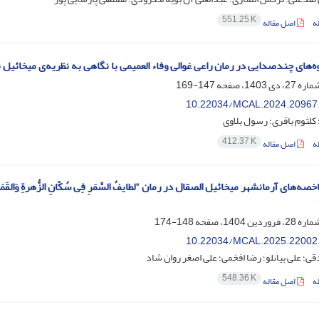
551.25 K
ه
اصل مقاله
‌های چند‌صدایی در رمان راعی غوالی وفاء العمیمی با نگاهی به نظریه‌ی‌ میخائیل 
147-169
10.22034/MCAL.2024.20967
 کلثوم باقری؛ رسول بلاوی
412.37 K
ه
اصل مقاله
ه‌های آرمانشهر میخائیل الصقال در رمان "لطایفُ السَّمَرِ فِی سُکّانِ الزُّهرةِ وَال
148-174
10.22034/MCAL.2025.22002
ی؛ علی بیانلو؛ رضا افخمی؛ علی اصغر روان شاد
548.36 K
ه
اصل مقاله