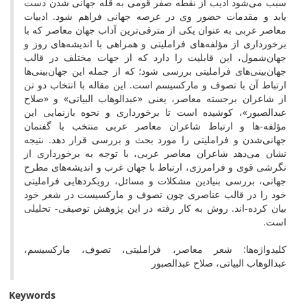
سبب می‌شود ادیب از نقطه صفر قومی به قله جهانی شدن دست
یابد و مقدمات حضور وی در عرصه جهانی فراهم شود. ادبیات
معاصر عربی به عنوان یکی از مترقی‌ترین آداب جهان معاصر که با
برخورداری از مؤلفه‌های فراملیتی و همراهی با اندیشه‌های روز و
جهان‌شمول، این قابلیت را دارد که از جهات مختلف در قالب
جهان‌بینی‌های فراملیتی بررسی شود؛ که از جمله این جهان‌بینی‌ها
ارتباط آن با تصوف و مارکسیسم است. این مقاله با انتخاب دو تن
از شاعران برجسته معاصر، یعنی «عبدالوهاب البیاتی» و «صلاح
عبدالصبور»، کوشیده است تا برخورداری و نحوه بازنمایی این
مؤلفه-ها و ارتباط شاعران معاصر عربی منتخب با گفتمان
جهانی‌شدن و فراملیتی را مورد بحث و بررسی قرار دهد. نتیجه
نشان می‌دهد شاعران معاصر عربی، با توجه به برخورداری از
نگرشی قوی و فرامرزی، ارتباط با جهان غرب و اندیشه‌های مطرح
جهانی، بررسی بنیادین مشکلات و مسائل، رویکردهایی فراملیتی
خود را در قالب عناصری چون تصوف و مارکسیست در شعر خود
بیان کرده-اند. روش به کار رفته در این پژوهش توصیفی- تحلیلی
است.
کلیدواژه‌ها: شعر معاصر، فراملیتی، تصوف، مارکسیسم،
عبدالوهاب البیاتی، صلاح عبدالصبور
Keywords