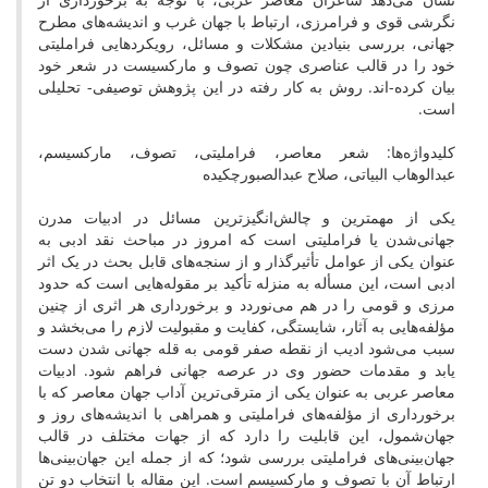
نگرشی قوی و فرامرزی، ارتباط با جهان غرب و اندیشه‌های مطرح
جهانی، بررسی بنیادین مشکلات و مسائل، رویکردهایی فراملیتی
خود را در قالب عناصری چون تصوف و مارکسیست در شعر خود
بیان کرده-اند. روش به کار رفته در این پژوهش توصیفی- تحلیلی
است.
کلیدواژه‌ها: شعر معاصر، فراملیتی، تصوف، مارکسیسم،
عبدالوهاب البیاتی، صلاح عبدالصبورچکیده
یکی از مهمترین و چالش‌انگیزترین مسائل در ادبیات مدرن
جهانی‌شدن یا فراملیتی است که امروز در مباحث نقد ادبی به
عنوان یکی از عوامل تأثیرگذار و از سنجه‌های قابل بحث در یک اثر
ادبی است، این مسأله به منزله تأکید بر مقوله‌هایی است که حدود
مرزی و قومی را در هم می‌نوردد و برخورداری هر اثری از چنین
مؤلفه‌هایی به آثار، شایستگی، کفایت و مقبولیت لازم را می‌بخشد و
سبب می‌شود ادیب از نقطه صفر قومی به قله جهانی شدن دست
یابد و مقدمات حضور وی در عرصه جهانی فراهم شود. ادبیات
معاصر عربی به عنوان یکی از مترقی‌ترین آداب جهان معاصر که با
برخورداری از مؤلفه‌های فراملیتی و همراهی با اندیشه‌های روز و
جهان‌شمول، این قابلیت را دارد که از جهات مختلف در قالب
جهان‌بینی‌های فراملیتی بررسی شود؛ که از جمله این جهان‌بینی‌ها
ارتباط آن با تصوف و مارکسیسم است. این مقاله با انتخاب دو تن