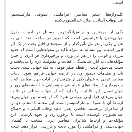
است.
کلیدواژه‌ها: شعر معاصر، فراملیتی، تصوف، مارکسیسم،
عبدالوهاب البیاتی، صلاح عبدالصبورچکیده
یکی از مهمترین و چالش‌انگیزترین مسائل در ادبیات مدرن
جهانی‌شدن یا فراملیتی است که امروز در مباحث نقد ادبی به
عنوان یکی از عوامل تأثیرگذار و از سنجه‌های قابل بحث در یک اثر
ادبی است، این مسأله به منزله تأکید بر مقوله‌هایی است که حدود
مرزی و قومی را در هم می‌نوردد و برخورداری هر اثری از چنین
مؤلفه‌هایی به آثار، شایستگی، کفایت و مقبولیت لازم را می‌بخشد و
سبب می‌شود ادیب از نقطه صفر قومی به قله جهانی شدن دست
یابد و مقدمات حضور وی در عرصه جهانی فراهم شود. ادبیات
معاصر عربی به عنوان یکی از مترقی‌ترین آداب جهان معاصر که با
برخورداری از مؤلفه‌های فراملیتی و همراهی با اندیشه‌های روز و
جهان‌شمول، این قابلیت را دارد که از جهات مختلف در قالب
جهان‌بینی‌های فراملیتی بررسی شود؛ که از جمله این جهان‌بینی‌ها
ارتباط آن با تصوف و مارکسیسم است. این مقاله با انتخاب دو تن
از شاعران برجسته معاصر، یعنی «عبدالوهاب البیاتی» و «صلاح
عبدالصبور»، کوشیده است تا برخورداری و نحوه بازنمایی این
مؤلفه-ها و ارتباط شاعران معاصر عربی منتخب با گفتمان
جهانی‌شدن و فراملیتی را مورد بحث و بررسی قرار دهد. نتیجه
نشان می‌دهد شاعران معاصر عربی، با توجه به برخورداری از