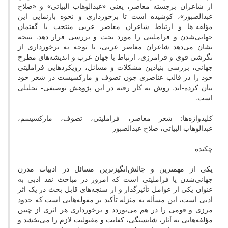
از شاعران برجسته معاصر، یعنی «عبدالوهاب البیاتی» و «صلاح
عبدالصبور»، کوشیده است تا برخورداری و نحوه بازنمایی این
مؤلفه-ها و ارتباط شاعران معاصر عربی منتخب با گفتمان
جهانی‌شدن و فراملیتی را مورد بحث و بررسی قرار دهد. نتیجه
نشان می‌دهد شاعران معاصر عربی، با توجه به برخورداری از
نگرشی قوی و فرامرزی، ارتباط با جهان غرب و اندیشه‌های مطرح
جهانی، بررسی بنیادین مشکلات و مسائل، رویکردهایی فراملیتی
خود را در قالب عناصری چون تصوف و مارکسیست در شعر خود
بیان کرده-اند. روش به کار رفته در این پژوهش توصیفی- تحلیلی
است.
کلیدواژه‌ها: شعر معاصر، فراملیتی، تصوف، مارکسیسم،
عبدالوهاب البیاتی، صلاح عبدالصبور
چکیده
یکی از مهمترین و چالش‌انگیزترین مسائل در ادبیات مدرن
جهانی‌شدن یا فراملیتی است که امروز در مباحث نقد ادبی به
عنوان یکی از عوامل تأثیرگذار و از سنجه‌های قابل بحث در یک اثر
ادبی است، این مسأله به منزله تأکید بر مقوله‌هایی است که حدود
مرزی و قومی را در هم می‌نوردد و برخورداری هر اثری از چنین
مؤلفه‌هایی به آثار، شایستگی، کفایت و مقبولیت لازم را می‌بخشد و