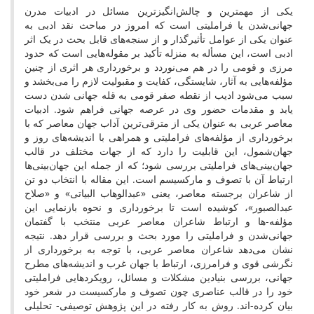
یکی از مهمترین و چالش‌انگیزترین مسائل در ادبیات مدرن
جهانی‌شدن یا فراملیتی است که امروز در مباحث نقد ادبی به
عنوان یکی از عوامل تأثیرگذار و از سنجه‌های قابل بحث در یک اثر
ادبی است، این مسأله به منزله تأکید بر مقوله‌هایی است که حدود
مرزی و قومی را در هم می‌نوردد و برخورداری هر اثری از چنین
مؤلفه‌هایی به آثار، شایستگی، کفایت و مقبولیت لازم را می‌بخشد و
سبب می‌شود ادیب از نقطه صفر قومی به قله جهانی شدن دست
یابد و مقدمات حضور وی در عرصه جهانی فراهم شود. ادبیات
معاصر عربی به عنوان یکی از مترقی‌ترین آداب جهان معاصر که با
برخورداری از مؤلفه‌های فراملیتی و همراهی با اندیشه‌های روز و
جهان‌شمول، این قابلیت را دارد که از جهات مختلف در قالب
جهان‌بینی‌های فراملیتی بررسی شود؛ که از جمله این جهان‌بینی‌ها
ارتباط آن با تصوف و مارکسیسم است. این مقاله با انتخاب دو تن
از شاعران برجسته معاصر، یعنی «عبدالوهاب البیاتی» و «صلاح
عبدالصبور»، کوشیده است تا برخورداری و نحوه بازنمایی این
مؤلفه-ها و ارتباط شاعران معاصر عربی منتخب با گفتمان
جهانی‌شدن و فراملیتی را مورد بحث و بررسی قرار دهد. نتیجه
نشان می‌دهد شاعران معاصر عربی، با توجه به برخورداری از
نگرشی قوی و فرامرزی، ارتباط با جهان غرب و اندیشه‌های مطرح
جهانی، بررسی بنیادین مشکلات و مسائل، رویکردهایی فراملیتی
خود را در قالب عناصری چون تصوف و مارکسیست در شعر خود
بیان کرده-اند. روش به کار رفته در این پژوهش توصیفی- تحلیلی