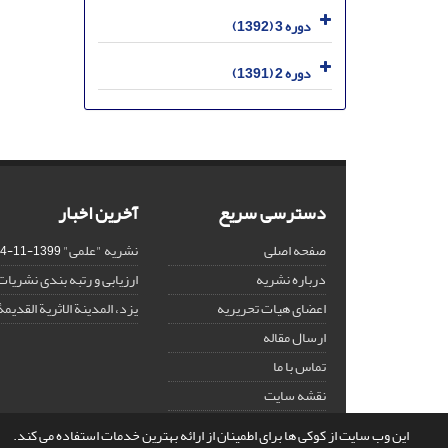
دوره 3 (1392)
دوره 2 (1391)
دسترسی سریع
آخرین اخبار
صفحه اصلی
نشریه "علمی"
1399-11-14
درباره نشریه
ارزیابی و رتبه بندی نشریات
اعضای هیات تحریریه
یزد، المدینة الاثریة القدیمۀ
ارسال مقاله
تماس با ما
نقشه سایت
این وب سایت از کوکی ها برای اطمینان از ارائه بهترین خدمات استفاده می کند.
© سامانه مدیریت نشریات علمی.
طراحی و پیاده سازی از
سیناوب