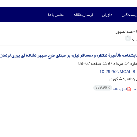
ویسندگان
داوران
ارسال مقاله
تماس با ما
 =
عبدالصبور
1
ات:
یشنامه «الأمیرة تنتظر» و «مسافر لیل» بر مبنای طرح سپهر نشانه ای یوری لوتمان
67-89
10.29252/MCAL.8.
ی؛ طاهره شکوری
339.96 K
ه
اصل مقاله