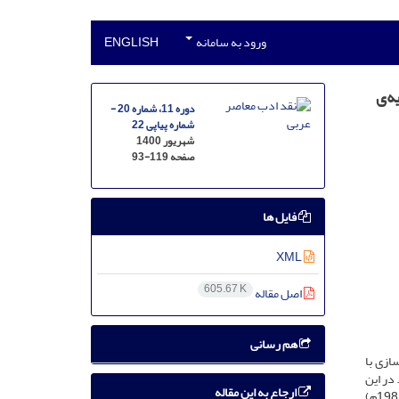
ورود به سامانه
ENGLISH
ه‌ی
دوره 11، شماره 20 -
شماره پیاپی 22
شهریور 1400
صفحه
93-119
فایل ها
XML
605.67 K
اصل مقاله
هم رسانی
ازی با
 در این
ارجاع به این مقاله
پژوهش با روش تحلیل محتوای کیفی و رویکرد نقد روان­شناسی ادبیات، تلاش شده تا به ریشه­یابی و بررسی چگونگی همانندسازی علی فودة (1946 – 1982م)