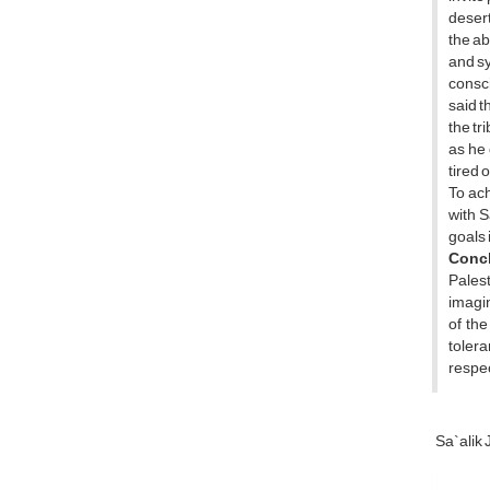
desert
the ab
and sy
consci
said t
the tr
as he 
tired 
To ach
with 
goals 
Conc
Palest
imagin
of th
tolera
respec
Sa`alik 