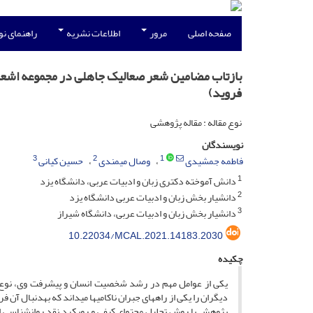
صفحه اصلی
مرور
اطلاعات نشریه
راهنمای ن
بازتاب مضامین شعر صعالیک جاهلی در مجموعه اشعار 
فروید)
نوع مقاله : مقاله پژوهشی
نویسندگان
3
2
1
فاطمه جمشیدی
وصال میمندی
حسین کیانی
1
دانش آموخته دکتری زبان و ادبیات عربی، دانشگاه یزد
2
دانشیار بخش زبان و ادبیات عربی دانشگاه یزد
3
دانشیار بخش زبان و ادبیات عربی، دانشگاه شیراز
10.22034/MCAL.2021.14183.2030
چکیده
یکی از عوامل مهم در رشد شخصیت انسان و پیشرفت وی، نوع برخ
دیگران را یکی از راه­های جبران ناکامی­ها می­داند که به­دنبال 