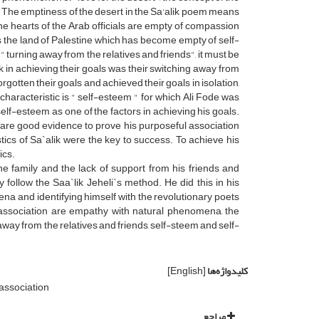
 The emptiness of the desert in the Sa'alik poem means
the hearts of the Arab officials are empty of compassion
 the land of Palestine which has become empty of self-
" turning away from the relatives and friends", it must be
lik in achieving their goals was their switching away from
rgotten their goals and achieved their goals in isolation,
 characteristic is " self-esteem " for which Ali Fode was
elf-esteem as one of the factors in achieving his goals.
 are good evidence to prove his purposeful association
stics of Sa`alik were the key to success. To achieve his
ics.
he family and the lack of support from his friends and
 follow the Saa`lik Jeheli`s method. He did this in his
na and identifying himself with the revolutionary poets
 association are empathy with natural phenomena, the
g away from the relatives and friends, self-steem and self-
کلیدواژه‌ها
[English]
association
مراجع