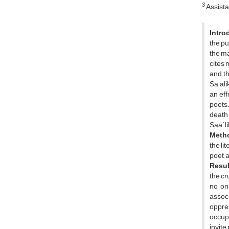
3
Assista
Intro
the pu
the ma
cites 
and th
'
Sa
ali
an eff
poets.
death 
Saa`li
Meth
the li
poet, 
Resul
the cr
no on
associ
oppre
occupa
invite