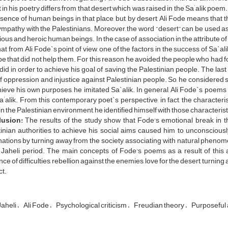
'
 in his poetry differs from that desert which was raised in the Sa
alik poem.
sence of human beings in that place, but, by desert, Ali Fode means that 
mpathy with the Palestinians. Moreover, the word “desert” can be used as
ous and heroic human beings. In the case of association in the attribute of 
hat from Ali Fode`s point of view, one of the factors in the success of Sa`a
ibe that did not help them. For this reason, he avoided the people who had fo
did in order to achieve his goal of saving the Palestinian people. The last
of oppression and injustice against Palestinian people. So, he considered s
ieve his own purposes, he imitated Sa`alik. In general, Ali Fode`s poems
'
Sa
alik. From this contemporary poet`s perspective, in fact, the characteri
in the Palestinian environment, he identified himself with those characterist
lusion:
The results of the study show that Fode's emotional break in t
inian authorities to achieve his social aims caused him to unconsciously
ations by turning away from the society, associating with natural phenome
e Jaheli period. The main concepts of Fode's poems as a result of this
nce of difficulties, rebellion against the enemies, love for the desert, turnin
t.
Jaheli
Ali Fode
Psychological criticism
Freudian theory
Purposeful 