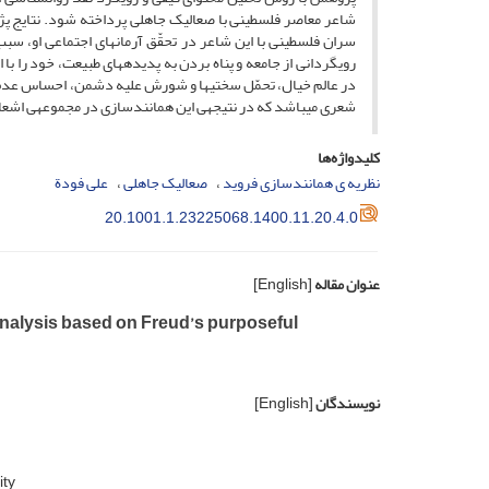
شاعر معاصر فلسطینی با صعالیک جاهلی پرداخته شود. نتایج پ
سران فلسطینی با این شاعر در تحقّق آرمان­های اجتماعی او، س
رویگردانی از جامعه و پناه بردن به پدیده­های طبیعت، خود را 
در عالم خیال، تحمّل سختی­ها و شورش علیه دشمن، احساس عدم ت
شعری می­باشد که در نتیجه­ی این همانندسازی در مجموعه­ی اشعا
کلیدواژه‌ها
نظریه­ ی همانندسازی فروید
صعالیک جاهلی
علی فودة
20.1001.1.23225068.1400.11.20.4.0
عنوان مقاله
[English]
 analysis based on Freud’s purposeful
نویسندگان
[English]
ity