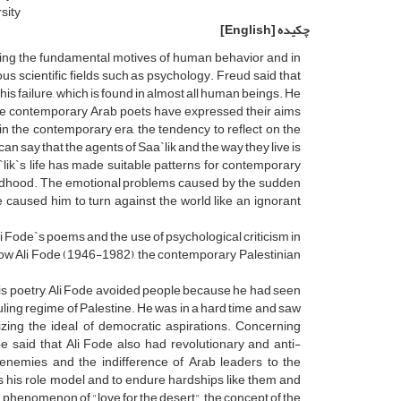
sity
چکیده
[English]
ring the fundamental motives of human behavior and in
us scientific fields such as psychology. Freud said that
f his failure, which is found in almost all human beings. He
Some contemporary Arab poets have expressed their aims
in the contemporary era, the tendency to reflect on the
an say that the agents of Saa`lik and the way they live is
`lik`s life has made suitable patterns for contemporary
childhood. The emotional problems caused by the sudden
ue caused him to turn against the world like an ignorant
Ali Fode`s poems and the use of psychological criticism in
 how Ali Fode (1946-1982), the contemporary Palestinian
s poetry, Ali Fode avoided people because he had seen
uling regime of Palestine. He was in a hard time and saw
ing the ideal of democratic aspirations. Concerning
be said that Ali Fode also had revolutionary and anti-
e enemies and the indifference of Arab leaders to the
as his role model and to endure hardships like them and
e phenomenon of "love for the desert", the concept of the