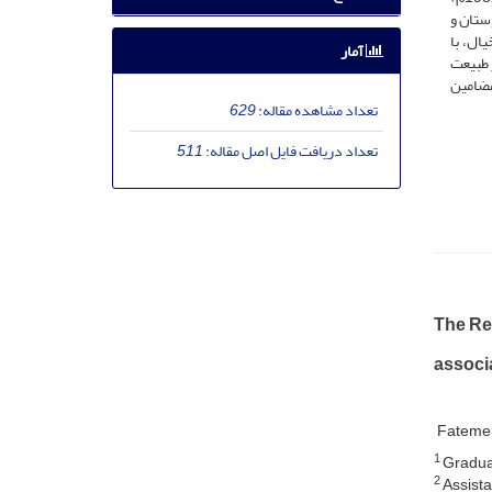
ستان و
ال، با
آمار
 طبیعت
مضامین
تعداد مشاهده مقاله:
629
تعداد دریافت فایل اصل مقاله:
511
The Ref
associ
Fateme
1
Graduat
2
Assista