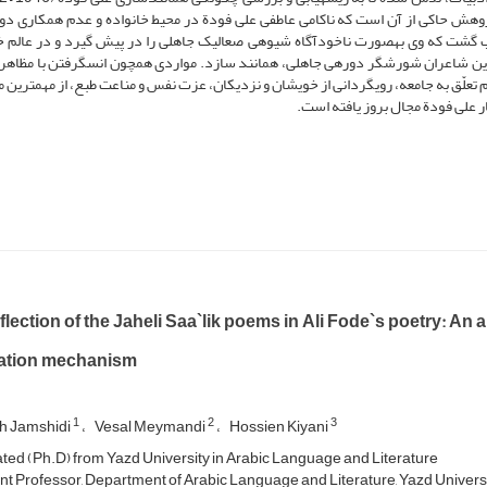
ژوهش حاکی از آن است که ناکامی عاطفی علی فودة در محیط خانواده و عدم همکاری دو
بب گشت که وی به­صورت ناخودآگاه شیوه­ی صعالیک جاهلی را در پیش گیرد و در عالم خی
با این شاعران شورشگر دوره­ی جاهلی، همانند سازد. مواردی همچون انس­گرفتن با مظاهر
علّق به جامعه، رویگردانی از خویشان و نزدیکان، عزت نفس و مناعت طبع، از مهم­ترین 
ر علی فودة مجال بروز یافته است.
lection of the Jaheli Saa`lik poems in Ali Fode`s poetry: An
ation mechanism
1
2
3
h Jamshidi
Vesal Meymandi
Hossien Kiyani
ed (Ph.D) from Yazd University in Arabic Language and Literature
nt Professor, Department of Arabic Language and Literature, Yazd Univers