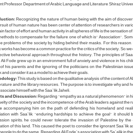
nt Professor, Department of Arabic Language and Literature, Shiraz Univer
duction:
Recognizing the nature of human being with the aim of discove
rsuit of human nature has been center of attention of researchers in vario
in factor of effort and human activity in all spheres of life is the sensation o
methods to compensate for the failure, one of which is" Association". 
e problems of the society by hiding behind their masks. For this reason, 
k works has become a common practice for the critics of the society. So, we c
ective behavioral approach throughout the history. The principles of Saa
 Ali Fode grew up in an environment full of anxiety and violence in his 
of his parents and the ignoring of the politicians on the Palestinian iss
k and consider it as a model to achieve their goals.
odology:
This study is based on the qualitative analysis of the content of 
terature and the library resources. The purpose is to investigate why and
associate himself with the Saa`lik Jaheli.
ts and Discussion:
Regarding "empathy as a natural phenomenon" in hi
uelty of the society and the incompetence of the Arab leaders against the r
e accompanying him on the path of defending his homeland and realiz
ation with Saa`lik, "enduring hardships to achieve the goal", it should 
ssion spirits; he could never tolerate the invasion of Palestine by th
tion of this land. This caused the poet to consider the ignorant Saa`lik 
 people to do the same. Regarding Ali Fode`s association with Sa`alik in th