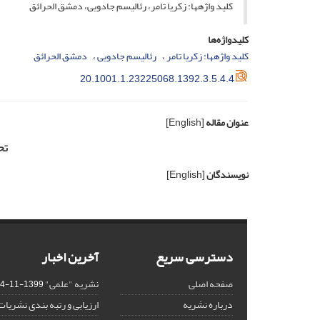
کلید واژه­ها: زکریا تامر، رئالیسم جادویی، دمشق الحرائق
کلیدواژه‌ها
کلید واژه­ها: زکریا تامر
رئالیسم جادویی
دمشق الحرائق
20.1001.1.23225068.1392.3.5.4.4
عنوان مقاله
[English]
تح
نویسندگان
[English]
دسترسی سریع
آخرین اخبار
صفحه اصلی
نشریه "علمی"
1399-11-14
درباره نشریه
ارزیابی و رتبه بندی نشریات