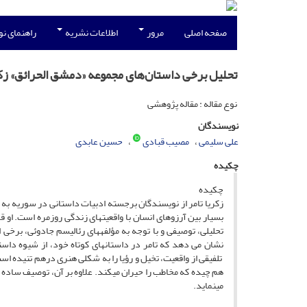
صفحه اصلی
مرور
اطلاعات نشریه
راهنمای ن
تحلیل برخی داستان‌های مجموعه «دمشق الحرائق» زکری
نوع مقاله : مقاله پژوهشی
نویسندگان
علی سلیمی
مصیب قبادی
حسین عابدی
چکیده
چکیده
زکریا تامر از نویسندگان برجسته ادبیات داستانی در سوریه به شم
بسیار بین آرزوهای انسان­ با واقعیت­های زندگی روزمره است. او ق
تحلیلی، توصیفی و با توجه به مؤلفه­های رئالیسم جادوئی، برخی
نشان می دهد که تامر در داستان­های کوتاه خود، از شیوه داستا
تلفیقی از واقعیت، تخیل و رؤیا را به شکلی هنری درهم تنیده است
هم چیده که مخاطب را حیران می­کند. علاوه بر آن، توصیف ساده و ت
می­نماید.