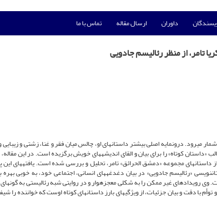
ویسندگان
داوران
ارسال مقاله
تماس با ما
ا تامر، از منظر رئالیسم جادویی
ار می­رود. درون­مایه اصلی بیشتر داستان­های او، چالس میان فقر و غنا، زشتی و زیبایی 
الب «داستان کوتاه» را برای بیان و القای اندیشه­های خویش برگزیده است. در این مقاله،
 از داستان­های مجموعه «دمشق الحرائق» تامر، تحلیل و بررسی شده است. یافته­های این
ن­نویسی «رئالیسم جادویی» در بیان دغدغه­های انسانی، اجتماعی خود، به خوبی بهره بر
. وی رویدادهای غیر ممکن را به شکلی معجزه­وار و در روایتی شبه رئالیستی به گونه­ای 
وأم با دقت و بیان جزئیات، از ویژگی­های بارز داستان­های کوتاه اوست که خواننده را شی