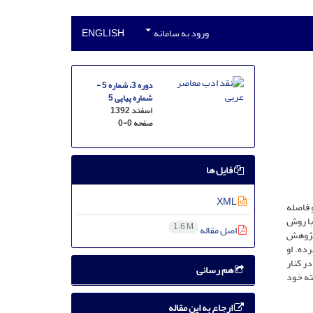
ورود به سامانه
ENGLISH
دوره 3، شماره 5 -
شماره پیاپی 5
اسفند 1392
صفحه
0-0
فایل ها
XML
و فاصله
 با روش
1.6 M
اصل مقاله
 پژوهش
ده. او
در کنار
هم رسانی
فته خود
ارجاع به این مقاله