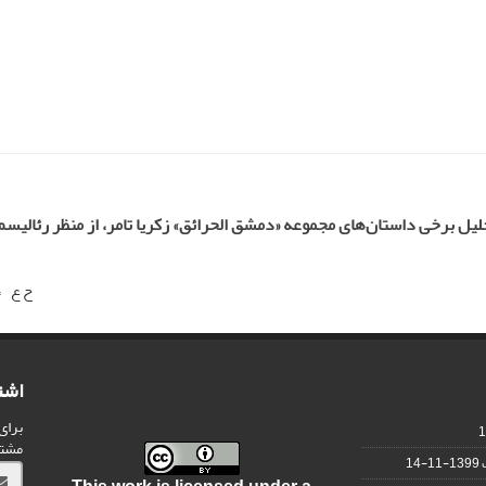
لیل برخی داستان‌های مجموعه «دمشق الحرائق» زکریا تامر، از منظر رئالیس
ح ع
اشت
برای
مشت
1399-11-14