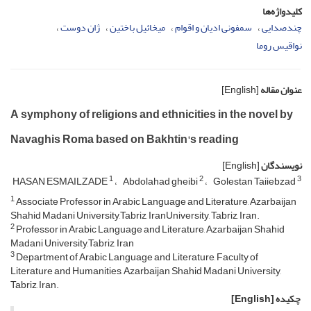
کلیدواژه‌ها
چند‌صدایی
سمفونی ادیان و اقوام
میخائیل باختین
ژان دوست
نواقیس روما
عنوان مقاله
[English]
A symphony of religions and ethnicities in the novel by
Navaghis Roma based on Bakhtin's reading
نویسندگان
[English]
1
2
3
HASAN ESMAILZADE
Abdolahad gheibi
Golestan Taiiebzad
1
Associate Professor in Arabic Language and Literature, Azarbaijan
Shahid Madani University,Tabriz, IranUniversity, Tabriz, Iran.
2
Professor in Arabic Language and Literature, Azarbaijan Shahid
Madani University,Tabriz, Iran
3
Department of Arabic Language and Literature, Faculty of
Literature and Humanities, Azarbaijan Shahid Madani University,
Tabriz, Iran.
چکیده
[English]