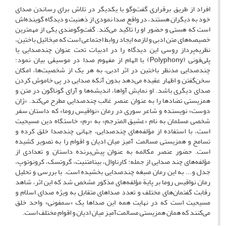
افراد از طریق برقراری گفت‌وگو با یکدیگر در تلاش برای رساندن صدای
خود به دیگران هستند، در واقع صدا نمودی از ذهنیت و دیدگاه گوینده‌اش
است که هستی و حضور او را تاکید می‌کند. گفت‌وگومندی یکی از مهمترین
خصیصه‌های متن ادبی و لازمه ایجاد روابط اجتماعی است که میخائیل باختین،
نظریه‌پرداز روسی این دیدگاه را در ادبیات تحت عنوان چند‌صدایی یا
پلی‌فونی (Polyphony) با الهام از مفهوم صدا در موسیقی بیان نمود؛
چندصدایی مد‌نظر باختین در اثر ادبی، به هر یک از شخصیت‌ها، امکان
سخن‌گفتن و اظهار عقیده می‌دهد بدون آنکه صدایی در پی خاموش کردن
صدای دیگری باشد. او نمایش آواها، اندیشه‌ها و آرای گوناگون در متن و
همزیستی تضادها را به عنوان عنصر غالب چندصدایی مطرح می‌کند. «ژان
دوست» نویسنده و شاعر سوری در رمان «نواقیس روما» که داستان سفر
شخصی مسلمان به نام «عشیق المترجم» به «رم» خاستگاه دین مسیحیت
است، با استفاده از مؤلفه‌های چند‌صدایی، جهانی چند‌صدا خلق کرده و
تسامح و همزیستی مسالمت آمیز میان ادیان و اقوام را به تصویر کشیده
است. حضور عنصر مکالمه به عنوان پیش‌برنده داستان و تعدادی از
مؤلفه‌های چند صدایی از جمله: کارناوال، بینامتنیت، گروتسک، کرونوتوپ،
جدل و... به این رمان صبغه چند‌صدایی بخشیده است. با بررسی و تحلیل
رمان نواقیس روما بر پایة مؤلفه‌های مذکور مشخص شد که این اثر، شاهد
رقابت گفتمان‌های مختلف و تعدد صداهای متقابل به ویژه صدای اسلام و
مسیحیت است که در ‌نهایت همه این صداها یک «سمفونی» واحد خلق
می‌کنند که همان همزیستی مسالمت‌آمیز میان ادیان و اقوام مختلف است.