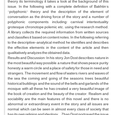
theory, its terminology, it takes a look at the background of this
issue. In the following, with a complete definition of Bakhtin's
"polyphonic" theory and the description of the element of
conversation as the driving force of the story and a number of
polyphonic components, including: carnival, intertextuality,
grotesque, chronotope, polemic, etc., using the research method.
A library collects the required information from written sources
and classifies it based on content notes. In the following, referring
to the descriptive-analytical method, he identifies and describes
the effective elements in the content of the article and then
qualitatively analyzes the obtained data.
Results and Discussion: In his story, Jon Dost describes nature in
the most beautiful way possible, a nature that shows peace, purity,
honesty, a warm circle and a place of safety for those in need and
strangers. The movement and flow of waters, rivers and waves of
the sea, the coming and going of the seasons, trees, beautiful
historical buildings, and the sound of the bells and garlands of the
mosque, with all these, he has created a very beautiful image of
the book of creation and the beauty of the creator. Realism and
sociability are the main features of this novel, and there is no
abnormal or extraordinary event in the story, and all issues are
normal, which can be seen in almost every class of society that
has its own religion and ideology. . Zhan Dost portrayed the issue