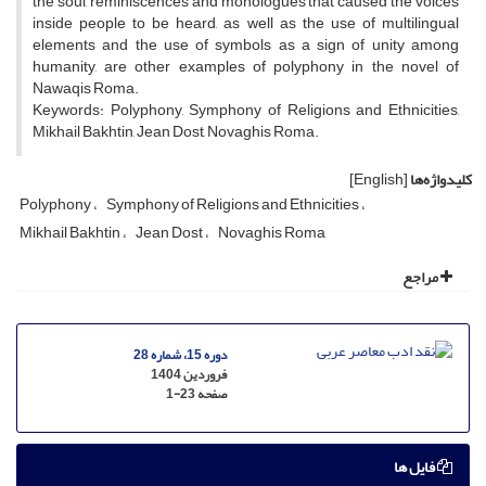
the soul, reminiscences and monologues that caused the voices
inside people to be heard, as well as the use of multilingual
elements and the use of symbols as a sign of unity among
humanity, are other examples of polyphony in the novel of
Nawaqis Roma.
Keywords: Polyphony, Symphony of Religions and Ethnicities,
Mikhail Bakhtin, Jean Dost, Novaghis Roma.
کلیدواژه‌ها
[English]
Polyphony
Symphony of Religions and Ethnicities
Mikhail Bakhtin
Jean Dost
Novaghis Roma
مراجع
دوره 15، شماره 28
فروردین 1404
صفحه
1-23
فایل ها