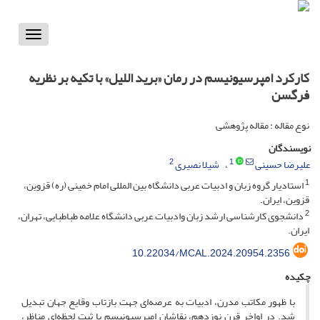
Toggle
vigation
کارکرد امپرسیونیسم در رمان «برید اللیل» با تکیه بر نظریه
فرگسن
نوع مقاله : مقاله پژوهشی
نویسندگان
2
1
علیرضا حسینی
شیلا نصیری
1
استادیار گروه زبان و ادبیات عربی دانشگاه بین المللی امام خمینی (ره) قزوین،
قزوین، ایران.
2
دانشجوی کارشناسی ارشد زبان وادبیات عربی دانشگاه علامه طباطبایی، تهران،
ایران.
10.22034/MCAL.2024.20954.2356
چکیده
با ظهور مکاتب مدرن، ادبیات به عرصه‌ای جهت بازتاب وقایع جهان تبدیل
شد. در اواخر قرن نوزدهم، نقاشان امپرسیونیسم با ثبت لحظه‌ای مناظر،