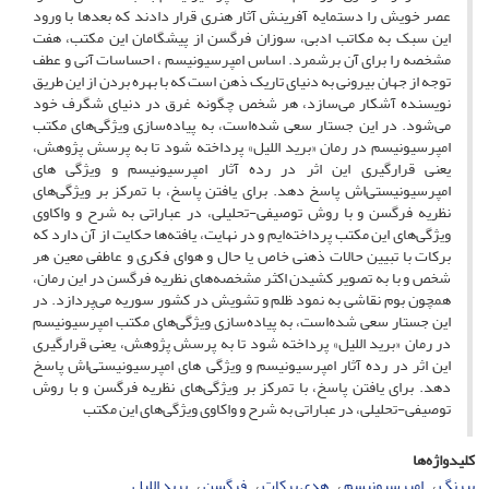
عصر خویش را دستمایه آفرینش آثار هنری قرار دادند که بعدها با ورود
این سبک به مکاتب ادبی، سوزان فرگسن از پیشگامان این مکتب، هفت
مشخصه را برای آن بر‌شمرد. اساس امپرسیونیسم ، احساسات آنی و عطف
توجه از جهان بیرونی به دنیای تاریک ذهن است که با بهره بردن از این طریق
نویسنده آشکار می‌سازد، هر شخص چگونه غرق در دنیای شگرف خود
می‌شود. در این جستار سعی شده‌است، به پیاده‌سازی ویژگی‌های مکتب
امپرسیونیسم در رمان «برید اللیل» پرداخته شود تا به پرسش‌ پژوهش،
یعنی قرارگیری این اثر در رده آثار امپرسیونیسم و ویژگی های
امپرسیونیستی‌اش پاسخ دهد. برای یافتن پاسخ، با تمرکز بر ویژگی‌های
نظریه فرگسن و با روش توصیفی-تحلیلی، در عباراتی به شرح و واکاوی
ویژگی‌های این مکتب پرداخته‌ایم و در نهایت، یافته‌ها حکایت از آن دارد که
برکات با تبیین حالات ذهنی خاص یا حال و هوای فکری و عاطفی معین هر
شخص و با به تصویر کشیدن اکثر مشخصه‌های نظریه فرگسن در این رمان،
همچون بوم نقاشی به نمود ظلم و تشویش در کشور سوریه می‌پردازد. در
این جستار سعی شده‌است، به پیاده‌سازی ویژگی‌های مکتب امپرسیونیسم
در رمان «برید اللیل» پرداخته شود تا به پرسش‌ پژوهش، یعنی قرارگیری
این اثر در رده آثار امپرسیونیسم و ویژگی های امپرسیونیستی‌اش پاسخ
دهد. برای یافتن پاسخ، با تمرکز بر ویژگی‌های نظریه فرگسن و با روش
توصیفی-تحلیلی، در عباراتی به شرح و واکاوی ویژگی‌های این مکتب
کلیدواژه‌ها
پیرنگ
امپرسیونیسم
هدی برکات
فرگسن
برید اللیل