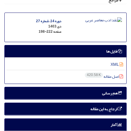
مراجع
دوره 14، شماره 27
دی 1403
صفحه
198-222
فایل ها
XML
420.58 K
اصل مقاله
هم رسانی
ارجاع به این مقاله
آمار