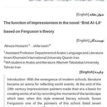
عنوان مقاله
[English]
The function of impressionism in the novel "Brid Al-Lil"
based on Ferguson's theory
نویسندگان
[English]
1
2
Alireza Hosseini
shila nasiri
1
Assistant Professor, Department of Arabic Language and Literature,
Imam Khomeini International University, Qazvin, Iran
2
MA student in Arabic and literature, Allameh Tabatabai University,
Tehran, Iran
چکیده
[English]
Introduction: With the emergence of modern schools, literature
became an arena for reflecting world events. At the end of the
19th century, impressionism painters made their era a basis for
creating works of art by recording the moments of the landscape,
which later, when this style entered literary schools, Susan
Fergusson, one of the pioneers of this school, listed seven