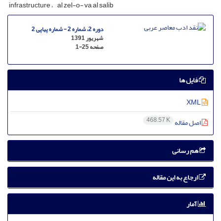
infrastructure
al zel-o- va al salib
دوره 2، شماره 2 - شماره پیاپی 2
شهریور 1391
صفحه
1-25
فایل ها
XML
468.57 K
اصل مقاله
هم رسانی
ارجاع به این مقاله
آمار