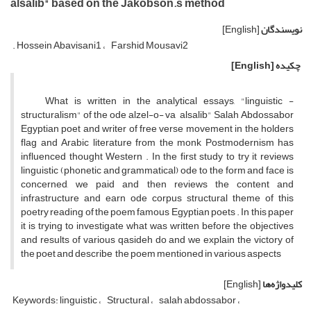
alsalib" based on the Jakobson.s method
نویسندگان
[English]
. Hossein Abavisani1
Farshid Mousavi2
چکیده
[English]
What is written in the analytical essays, "linguistic -
structuralism" of the ode alzel-o- va alsalib" Salah Abdossabor
Egyptian poet and writer of free verse movement in the holders
flag and Arabic literature from the monk Postmodernism has
influenced thought Western . In the first study to try it reviews
linguistic (phonetic and grammatical) ode to the form and face is
concerned, we paid and then reviews the content and
infrastructure and earn ode corpus structural theme of this
poetry reading of the poem famous Egyptian poets . In this paper
it is trying to investigate what was written before the objectives
and results of various qasideh do and we explain the victory of
the poet and describe the poem mentioned in various aspects
کلیدواژه‌ها
[English]
Keywords: linguistic
Structural
salah abdossabor