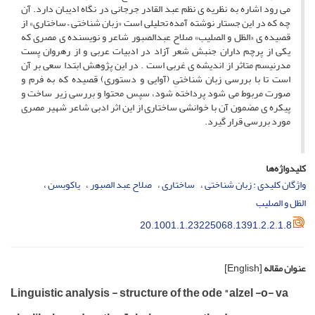
می رود اشاره به نظریه ی نظم عبد القادر جرجانی در نگاه ادیبان دارد. آن
چه که در این جستار نوشته آمده تحلیلی است «زبان شناختی – ساختاری» از
قصیده ی «الظل و الصلیب» صلاح عبدالصبور شاعر و نویسنده ی مصری که
یکی از پرچم داران جنبش شعر آزاد در ادبیات عربی و از رهروان پست
مدرنیسم متاثر از اندیشه ی غربی است . در این پژوهش ابتدا سعی بر آن
است تا با بررسی زبان شناختیِ (آوایی و دستوری) قصیده که به فرم و
صورت مربوط می شود پرداخته شود، سپس محتوا و بررسی زیر ساخت و
پیکره ی مضمون آن با خوانشی ساختاری از این اثر ادبی شاعر شهیر مصری
مورد بررسی قرار گیرد.
کلیدواژه‌ها
واژگان کلیدی : زبان شناختی
ساختاری
صلاح عبد الصبور
یاکوبسن
الظل و الصلیب
20.1001.1.23225068.1391.2.2.1.8
عنوان مقاله
[English]
Linguistic analysis - structure of the ode "alzel -o- va