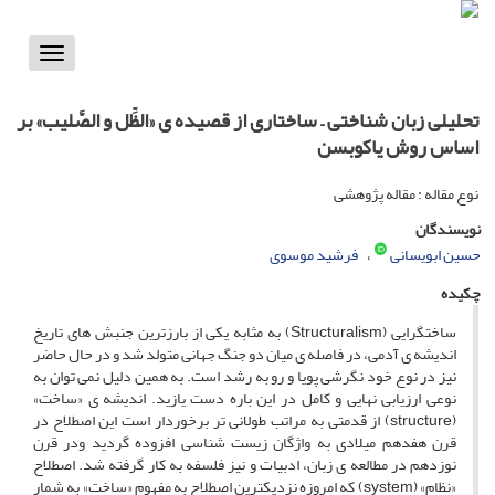
Toggle
vigation
تحلیلی زبان شناختی – ساختاری از قصیده ی «الظِّل و الصَّلیب» بر
اساس روش یاکوبسن
نوع مقاله : مقاله پژوهشی
نویسندگان
حسین ابویسانی
فرشید موسوی
چکیده
ساختگرایی (Structuralism) به مثابه یکی از بارزترین جنبش های تاریخ
اندیشه ی آدمی، در فاصله ی میان دو جنگ جهانی متولد شد و در حال حاضر
نیز در نوع خود نگرشی پویا و رو به رشد است. به همین دلیل نمی توان به
نوعی ارزیابی نهایی و کامل در این باره دست یازید. اندیشه ی «ساخت»
(structure) از قدمتی به مراتب طولانی تر برخوردار است این اصطلاح در
قرن هفدهم میلادی به واژگان زیست شناسی افزوده گردید ودر قرن
نوزدهم در مطالعه ی زبان، ادبیات و نیز فلسفه به کار گرفته شد. اصطلاح
«نظام» (system) که امروزه نزدیکترین اصطلاح به مفهوم «ساخت» به شمار