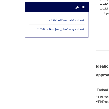
 جملات
آمار
انقلاب
فرآیند
تعداد مشاهده مقاله:
1,147
تعداد دریافت فایل اصل مقاله:
1,150
Ideatio
approac
Farhad 
1
PhD stu
2
PhD stu