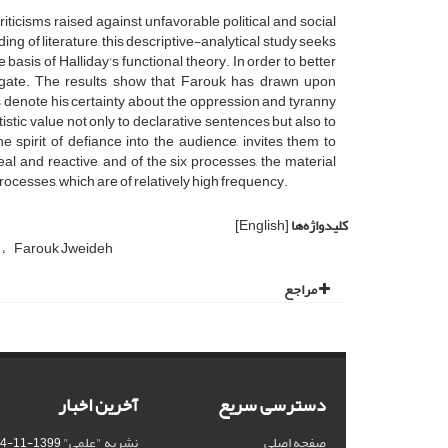
iticisms raised against unfavorable political and social
ing of literature, this descriptive-analytical study seeks
sis of Halliday's functional theory. In order to better
tigate. The results show that Farouk has drawn upon
 denote his certainty about the oppression and tyranny
stic value not only to declarative sentences but also to
e spirit of defiance into the audience, invites them to
eal and reactive, and of the six processes, the material
ocesses, which are of relatively high frequency.
کلیدواژه‌ها
[English]
s
Farouk Jweideh
مراجع
دسترسی سریع
آخرین اخبار
صفحه اصلی
نشریه "علمی"
1399-11-14