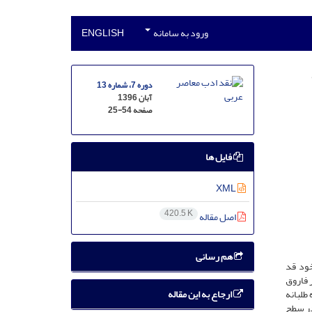
ورود به سامانه
ENGLISH
دوره 7، شماره 13
آبان 1396
صفحه
25-54
فایل ها
XML
420.5 K
اصل مقاله
هم رسانی
خود قد
 فاروق
ارجاع به این مقاله
طلبانه
در سطح