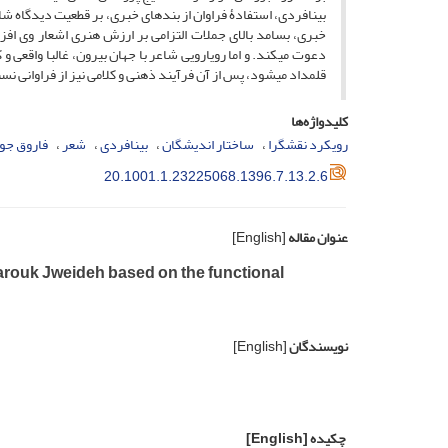
بینافردی، استفادۀ فراوان از بند­های خبری، بر قطعیت دیدگاه 
خبری، بسامد بالای جملات التزامی بر ارزش هنری اشعار وی افزود
دعوت می­کند. و اما رویارویی شاعر با جهان بیرون، غالبا واقعی
قلمداد می­شود، پس از آن فرآیند ذهنی و کلامی نیز از فراوانی نسب
کلیدواژه‌ها
رویکرد نقش­گرا
ساختار اندیشگان
بینافردی
شعر
فاروق جو
20.1001.1.23225068.1396.7.13.2.6
عنوان مقاله
[English]
Farouk Jweideh based on the functional
نویسندگان
[English]
چکیده
[English]