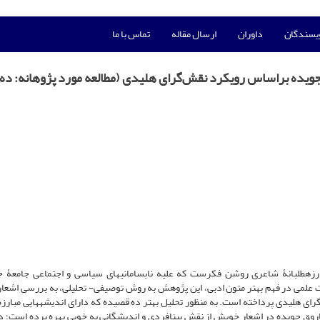
ویسندگان
داوران
ارسال مقاله
تماس با ما
جویده براساس رویکرد نقش‌گرای هلیدی (مطالعه مورد پژوهانه: ده
بارزه­طلبانۀ شاعری روشن فکرست که علیه نابسامانی­های سیاسی و اجتماعی جامعۀ 
یات علمی در فهم بهتر متون ادبی، این پژوهش به روش توصیفی- تحلیلی، به بررسی اشعار
ی هلیدی پرداخته است. به منظور تحلیل بهتر ده قصیده که دارای اندیشه­هایی مبارزه­ 
روق جویده در اشعار خویش از نقشِ‌ بینافردی و اندیشگانی به خوبی بهره برده است؛ 