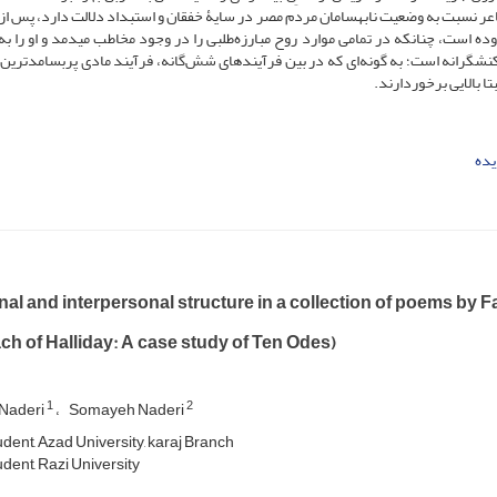
شاعر نسبت به وضعیت نابه­سامان مردم مصر در سایۀ خفقان و استبداد دلالت دارد، پس از
ه است، چنان­که در تمامی موارد روح مبارزه‌طلبی را در وجود مخاطب می­دمد و او را به 
 و کنشگرانه است؛ به گونه‌ای که در بین فرآیندهای شش‌گانه، فرآیند مادی پربسامد‌ترین 
تا بالایی برخوردارند.
یده
nal and interpersonal structure in a collection of poems by 
h of Halliday: A case study of Ten Odes)
1
2
Naderi
Somayeh Naderi
dent, Azad University, karaj Branch
dent, Razi University