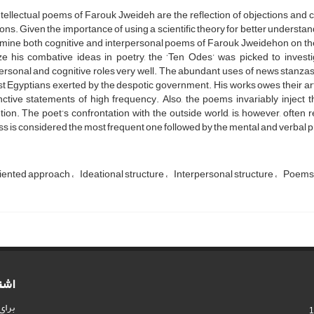
tellectual poems of Farouk Jweideh are the reflection of objections and cr
ions. Given the importance of using a scientific theory for better understand
mine both cognitive and interpersonal poems of Farouk Jweidehon on the ba
ze his combative ideas in poetry, the ‘Ten Odes’ was picked to inves
ersonal and cognitive roles very well. The abundant uses of news stanzas
t Egyptians exerted by the despotic government. His works owes their arti
ctive statements of high frequency. Also, the poems invariably inject th
tion. The poet’s confrontation with the outside world, is, however, often r
s is considered the most frequent one followed by the mental and verbal pr
iented approach
Ideational structure
Interpersonal structure
Poem
اشت
برای