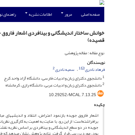
صفحه اصلی
مرور
اطلاعات نشریه
راهنمای ن
خوانش ساختار اندیشگانی و بینافردی اشعار فاروق 
قصیده)
نوع مقاله : مقاله پژوهشی
نویسندگان
2
1
فرهاد نادری
سمیه نادری
1
دانشجوی دکترای زبان و ادبیات فارسی، دانشگاه آزاد واحد کرج
2
دانشجوی دکترای زبان و ادبیات عربی، دانشگاه رازی، کرمانشاه
10.29252/MCAL.7.13.25
چکیده
اشعار فاروق جویده بازنمود اعتراض، انتقاد و اندیشه­های م
برافراشته‌است؛ از این رو، با عنایت به اهمیت به کارگیری نظر
جویده در دو سطح اندیشگانی و بینافردی بر اساس نظریه نقش­گرا
بود، مورد بررسی قرار گرفت. نتایج پژوهش نشان می­دهد که فا