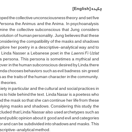
چکیده
[English]
oped the collective unconsciousness theory and set five
Persona, the Animus, and the Anima. In psychoanalysis,
amine the collective subconscious that Jung considers
olution of human personality. Jung believes that these
onsidering the compatibility of the masks and shadows
plore her poetry in a descriptive-analytical way and to
. Linda Nasser, a Lebanese poet, in the
Laenni Fi Uzlat
h a persona. This persona is sometimes a mythical and
eover, in the human subconscious desired by Linda, there
nda chooses behaviors such as evil, badness, sin, greed,
s as the traits of the human character in the community.
 theories.
y in particular and the cultural and social practices in
es to hide behind the text. Linda Nasar is a poetess who
 the mask so that she can continue her life from these
plying masks and shadows. Considering this study, the
concluded that Linda Nassar also used archetypes such as
 and public opinion about it, good and evil, and categories
vior and can be subdivided into shadows and masks. This
scriptive-analytical method.