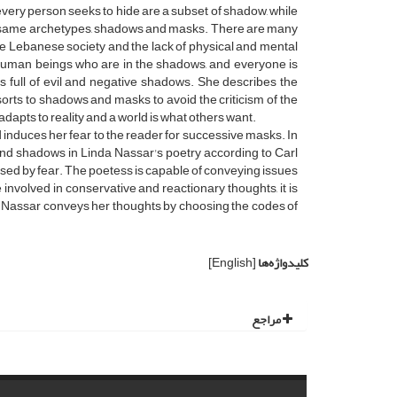
very person seeks to hide are a subset of shadow, while
he same archetypes, shadows and masks. There are many
ve Lebanese society and the lack of physical and mental
human beings who are in the shadows, and everyone is
 is full of evil and negative shadows. She describes the
orts to shadows and masks to avoid the criticism of the
adapts to reality and a world is what others want.
nduces her fear to the reader for successive masks. In
and shadows in Linda Nassar's poetry according to Carl
aused by fear. The poetess is capable of conveying issues
involved in conservative and reactionary thoughts, it is
 Nassar conveys her thoughts by choosing the codes of
کلیدواژه‌ها
[English]
مراجع