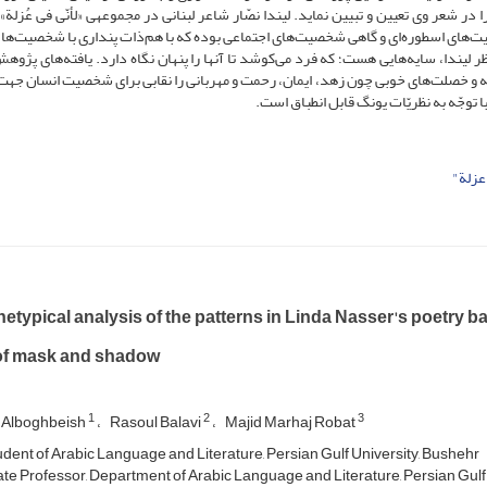
در شعر وی تعیین و تبیین نماید. لیندا نصّار شاعر لبنانی در مجموعه­ی «لأنّی فی عُزلة»
ت‌های اسطوره‌ای و گاهی شخصیت‌های اجتماعی بوده که با هم‌ذات پنداری با شخصیت‌ها 
 لیندا، سایه‌هایی هست؛ که فرد می‌کوشد تا آنها را پنهان نگاه دارد. یافته‌های پژوه
ایه و خصلت‌های خوبی چون زهد، ایمان، رحمت و مهربانی را نقابی برای شخصیت انسان جه
ا توجّه به نظریّات یونگ قابل انطباق است.
عزلة"
etypical analysis of the patterns in Linda Nasser's poetry 
of mask and shadow
1
2
3
 Alboghbeish
Rasoul Balavi
Majid Marhaj Robat
dent of Arabic Language and Literature, Persian Gulf University, Bushehr
te Professor, Department of Arabic Language and Literature, Persian Gulf