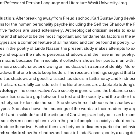
nt Pofessor of Persian Language and Literature, Wasit University – Iraq
duction:
After breaking away from Freud's school, Karl Gustav Jung devel
ns for the human personality psyche including the Self, the Shadow, the 
five factors are used extensively. Archeological criticism seeks to ex
a and shadow to be the most important and fundamental factors in the ev
ypes are a common feature of all mankind and can be found in poetry. C
es in the poetry of Linda Nasser, the present study makes attempts to ex
fy and explain the nature, personas, shadows and their use in her poetry
h means because I'm in isolation) collection, shows her poetic man wit
mes a social character drawing on his ideas with a sense of identity. Mor
adows that one tries to keep hidden. The research findings suggest that Li
eft as shadows, and good traits such as stoicism, faith, mercy, and kindnes
traits are carefully considered in the literature and are adaptable to Jung's
odology:
The conservative Arab society in general and the Lebanese societ
societies create a gap between the text and the society, and the author tri
rchetypes to describe herself. She shows herself, chooses the shadow and
types. She also shows the meanings of the words to their readers by ap
of "Lani in solitude" and the critique of Carl Jung's archetype, it can be 
f society's misconceptions, evil on the part of people in society, sinful deeds
ntroduce these two. Each of these archetypes indicates a particular beha
ch seeks to show the shadow and mask in Linda Nasar's poetry a using de