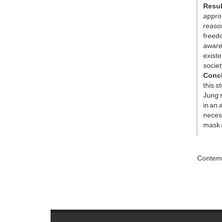
Resul
appro
reason
freed
aware 
existe
societ
Conc
this s
Jung's
in an 
necess
mask a
Contemp