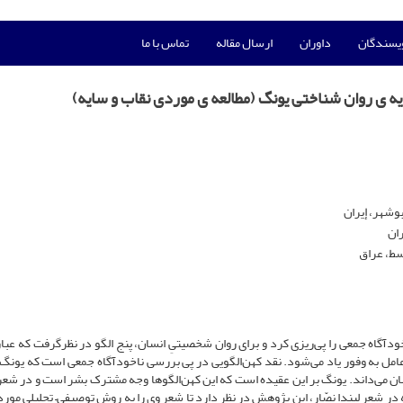
ویسندگان
داوران
ارسال مقاله
تماس با ما
یه ی روان شناختی یونگ (مطالعه ی موردی نقاب و سایه)
وشهر، إیران
ران
سط، عراق
دآگاه جمعی را پی‌ریزی کرد و برای روان شخصیتیِ انسان، پنج الگو در نظر­گرفت که عبارت
 عامل به وفور یاد می‌شود. نقد کهن‌الگویی در پی بررسی ناخودآگاه جمعی است که یونگ 
سان می‌داند. یونگ بر این عقیده است که این کهن‌الگوها وجه مشترک بشر است و در شعر
یه در شعر لیندا نصّار، این پژوهش در نظر دارد تا شعر وی را به روش توصیفی– تحلیلی مو