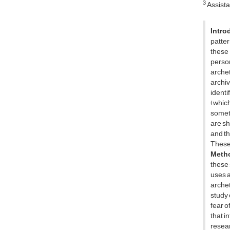
3
Assista
Intro
patter
these 
person
archet
archiv
identi
(whic
someti
are sh
and th
These 
Meth
these 
uses a
arche
study 
fear o
that i
resear