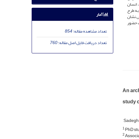
، انسان
به طرح
آمار
ش نشان
ت حضور
تعداد مشاهده مقاله:
854
تعداد دریافت فایل اصل مقاله:
760
An arch
study 
Sadegh
1
PhD stu
2
Associa