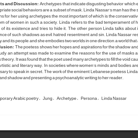
ts and Discussion:
Archetypes that indicate disgusting behavior which e
priate social behaviors are a subset of mask. Linda Nassar's man has t
s for her using archetypes, the most important of which is the conservati
om of women in such a society. Linda refers to the bad temperament of 
of its existence and tries to hide it. The other person Linda talks about
nce of such shadows as evil, hatred, resentment and sin. Linda Nassar res
y and its people, and she embodies two worlds in one direction, a world that 
lusion:
The poetess shows her hopes and aspirations for the shadow and i
tudy, an attempt was made to examine the reasons for the use of masks 
 theory. It was found that the poet used many archetypes to fill the void c
artistic and literary way. In societies where women's minds and bodies are 
ary to speak in secret. The work of the eminent Lebanese poetess Linda
nd shadow and presenting a psychoanalytic writing to her reader.
orary Arabic poetry
Jung
Archetype
Persona
Linda Nassar