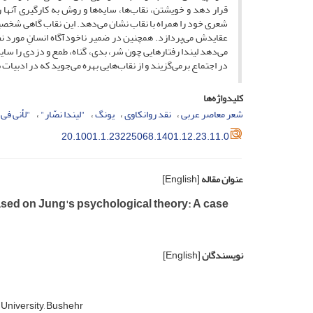
قرار دهد و خویشتن، نقاب‌ها، سایه‌ها و روش به کارگیری آنها را 
شعری خود را همراه با نقاب نشان می‌دهد. این نقاب گاهی شخصی
عقایدش می‌پردازد. همچنین در ضمیر ناخودآگاه انسانِ مورد نظر
می‌دهد لیندا رفتارهایی چون شر، بدی، گناه، طمع و دزدی را س
در اجتماع برمی‌گزیند و از نقاب‌هایی بهره می‌جوید که در ادبیات ب
کلیدواژه‌ها
شعر معاصر عربی
نقد روانکاوی
یونگ
"لیندا نصّار"
"لأنی فی 
20.1001.1.23225068.1401.12.23.11.0
عنوان مقاله
[English]
based on Jung's psychological theory: A case
نویسندگان
[English]
 University, Bushehr