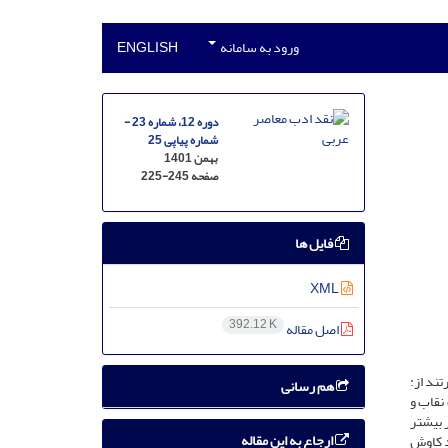
ورود به سامانه
ENGLISH
دوره 12، شماره 23 -
شماره پیاپی 25
بهمن 1401
صفحه
225-245
فایل ها
XML
392.12 K
اصل مقاله
ند از:
هم رسانی
نقاب و
 بیشتر
ارجاع به این مقاله
رد کاوش