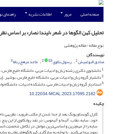
صفحه اصلی
مرور
اطلاعات نشریه
راهنمای ن
تحلیل کهن الگوها در شعر «لیندا نصار» بر اساس نظر
نوع مقاله : مقاله پژوهشی
نویسندگان
3
2
1
صادق البوغبیش
رسول بلاوی
ماجد مرهج رباط
1
دانشجوی دکتری رشته زبان و ادبیات عربی، دانشگاه خلیج فارس، ب
2
دانشیار گروه زبان و ادبیات عربی، دانشگاه خلیج فارس، بوشهر ، إی
3
استادیار گروه زبان و ادبیات فارسی، دانشکده ادبیات، دانشگاه وا
10.22034/MCAL.2023.17095.2182
چکیده
کارل گوستاو یونگ بعد از جدا شدن از مکتب فروید، نظریه­ی ناخو
خود، سایه، نقاب، آنیما و آنیموس؛ در نقد روانکاوی از این پنج
سایه را از مهم‌ترین و اساسی‌ترین عوامل در تکامل شخصیّت ان
نمود پیدا می‌کنند. با توجّه به سازگاری کهن‌الگوهای نقاب و سا