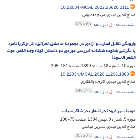
10.22034/MCAL.2022.15620.2111
صلاح الدین عبدی؛ مریم معصومی
576.69 K
مشاهده مقاله
اصل مقاله
وارونگی تقابل اسارت و آزادی در مجموعة «دمشق الحرائق» اثر «زکریا تامر»
با نگرشی شالوده شکنانه (بررسی موردی دو داستان کوتاه وجه القمر، موت
الشعر الاسود)
دوره 10، شماره 18، مرداد 1399، صفحه
181-205
10.22034/MCAL.2020.11206.1860
صلاح الدین عبدی؛ اکرم ذوالفقاری
540.34 K
مشاهده مقاله
اصل مقاله
موتیف نهر (رود) در اشعار بدر شاکر سیاب
دوره 5، شماره 9، بهمن 1394، صفحه
75-100
صلاح الدین عبدی؛ نسرین عباسی
353.28 K
مشاهده مقاله
اصل مقاله