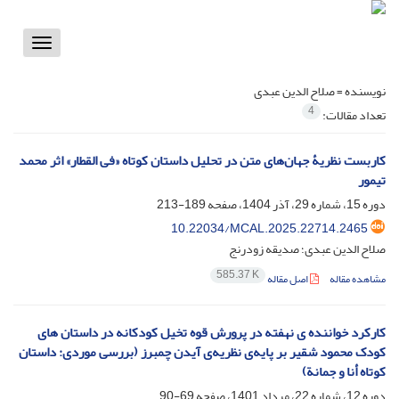
Toggle
vigation
نویسنده =
صلاح الدین عبدی
4
تعداد مقالات:
کاربست نظریۀ جهان‌های متن در تحلیل داستان کوتاه «فی القطار» اثر محمد
تیمور
دوره 15، شماره 29، آذر 1404، صفحه
189-213
10.22034/MCAL.2025.22714.2465
صلاح الدین عبدی؛ صدیقه زودرنج
585.37 K
مشاهده مقاله
اصل مقاله
کارکرد خواننده ی نهفته در پرورش قوه تخیل کودکانه در داستان های
کودک محمود شقیر بر پایه‌ی نظریه‌ی آیدن چمبرز (بررسی موردی: داستان
کوتاه أنا و جمانة)
دوره 12، شماره 22، مرداد 1401، صفحه
69-90