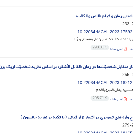
امتنی رمان و فیلم «اللص و الکلاب»
2
10.22034/MCAL.2023.17592
زاده؛ عبدالاحد غیبی؛ علی مصطفی نژاد
298.31 K
ه
اصل مقاله
ار متقابل شخصیّت‌ها در رمان «القاتل الأشقر» بر اساس نظریه شخصیّت اریک برن
2
10.22034/MCAL.2023.18212
حسنی؛ ایمان قنبری اقدم
295.71 K
ه
اصل مقاله
واره های تصویری در اشعار نزار قبانی ( با تکیه بر نظریه جانسون )
2