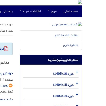
صفحه اصلی
مرور
اطلاعات نشریه
راهنمای ن
دوره و شما
تعداد مقال
مقالات آماده انتشار
شماره جاری
فای
شماره‌های پیشین نشریه
مقاله
خوانش پسا
دوره 16 (1405)
صفحه
4-23
دوره 15 (1404)
.2185
کمال باغجر
دوره 14 (1403)
مشاهده مقال