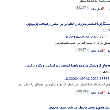
شایخی؛ آنه محمد سقلی
331.97 K
ه
اصل مقاله
کنشگران اجتماعی در رمان الطلیانی بر اساس رهیافت ون‌لیوون
10.22034/MCAL.2022.17399
ادی نژاد؛ ام البنین قدرتی؛ علی نجفی ایوکی
480.27 K
ه
اصل مقاله
وه‌های گروتسک در رمان لعبة النسیان بر اساس رویکرد باختین
1
10.22034/MCAL.2022.18368
 خانلو؛ علیرضا شیخی؛ عبدالعلی آل بویه لنگرودی؛ مصطفی پارسایی پور
449.99 K
ه
اصل مقاله
دیشه‌های زیست ‌محیطی در شعر حیدر محمود