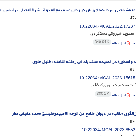
عه‌شناختی سرمایه‌های‌ زنان در رمان صیف مع العدو اثر شهلا العجیلی براساس نظ
10.22034/MCAL.2022.17237
؛ محبوبه شیروانی دستگردی
340.94 K
ه
اصل مقاله
اد و اسطوره در قصیدة «سندباد فی رحلته الثامنة» خلیل حاوی
10.22034/MCAL.2023.15615
مد؛ سید مهدی نوری کیذقانی
380.1 K
ه
اصل مقاله
‌الگوی‌ «نقاب» در دیوان ملامح من الوجه الامبیذوقلیسیّ محمد عفیفی مطر
10.22034/MCAL.2023.8552