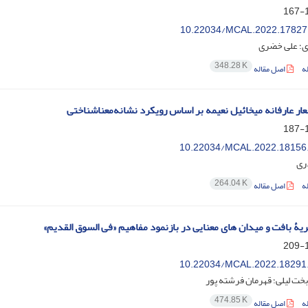
1
10.22034/MCAL.2022.17827
ی؛ علی خضری
348.28 K
ه
اصل مقاله
ار عارفانه میخائیل نعیمه بر اساس رویکرد نشانه‌معناشناختی
1
10.22034/MCAL.2022.18156
ری
264.04 K
ه
اصل مقاله
ریۀ بافت و میدان های معنایی در بازنمود مفاهیم «فی السوق القدیم»
1
10.22034/MCAL.2022.18291
بخت لیلی؛ قهرمان فرشته پور
474.85 K
ه
اصل مقاله