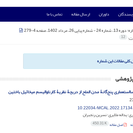
ویسندگان
داوران
ارسال مقاله
تماس با ما
ره:
دوره 13، شماره 24 - شماره پیاپی 26، مرداد 1402، صفحه 4-279
12
ات:
ل کلی مقالات این شماره
 پژوهشی
استعماری پنج‌گانۀ مدن الملح از دریچۀ نظریۀ کارناوالیسم میخائیل باختین
10.22034/MCAL.2022.17134
ی؛ یداله ملایری؛ نسرین رنجبران
450.31 K
ه
اصل مقاله