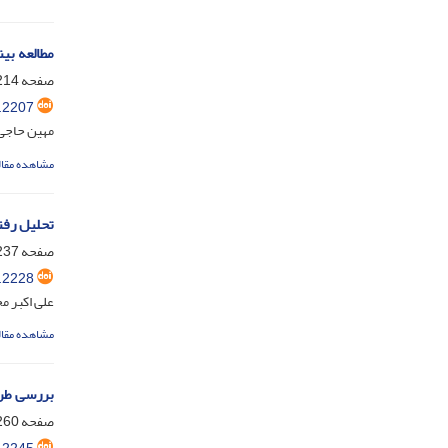
مطالعه بین
صفحه
14-233
.2207
مهین حاجی 
مشاهده مقال
تحلیل رفت
صفحه
37-255
.2228
علی اکبر م
مشاهده مقال
بررسی طرح 
صفحه
60-279