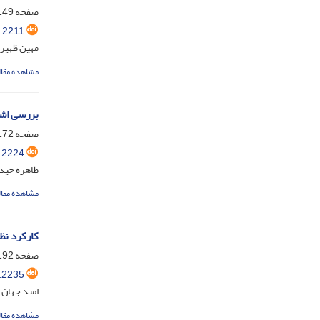
صفحه
49-167
.2211
مهین ظهیر
مشاهده مقال
بررسی اشع
صفحه
72-187
.2224
طاهره حید
مشاهده مقال
کارکرد نظ
صفحه
92-209
.2235
امید جهان 
مشاهده مقال